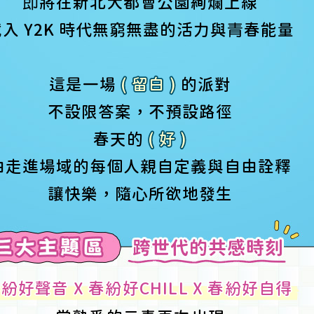
即
將在新北大都會公園絢爛上線
載入 Y2K 時代無窮無盡的活力與
青
春能量
這是一場
( 留白 )
的派對
不設限答案，不預設路徑
春天的
( 好 )
由走進場域的每個人親自定義與自由詮釋
讓快樂，隨心所欲地發生
紛好聲音 X 春紛好CHILL X 春紛好自得