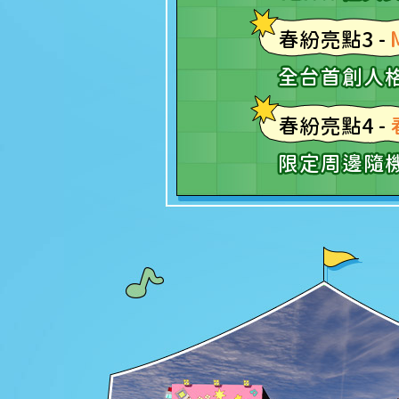
春紛亮點3 -
全台首創人格
春紛亮點4 -
限定周邊隨機