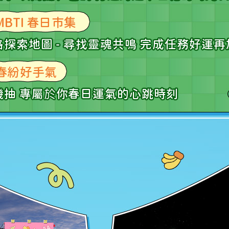
MBTI 春日市集
探索地圖 - 尋找靈魂共鳴 完成任務好運再
春紛好手氣
抽 專屬
於
你春日運氣的心跳時刻