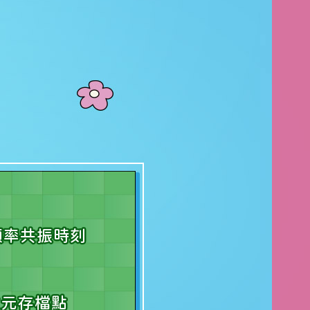
萬人頻率共振時刻
次元存檔點