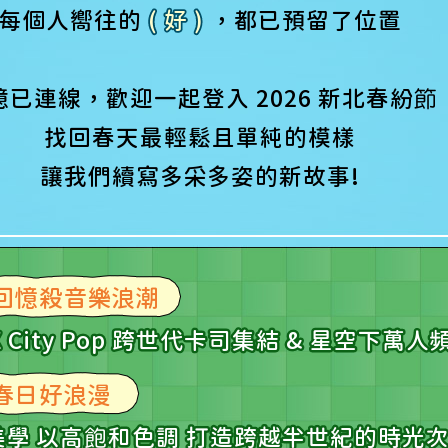
每個人嚮往的
( 好 )
，都已預留了位置
憶已連線，歡迎一起登入 2026 新北春紛
節
找回春天最輕鬆且單純的模樣
讓我們續寫多采多姿的新故事!
回憶殺音樂浪潮
p X City Pop 跨世代卡司集結 & 星空下
春日好浪漫
美學 以高
飽
和色調 打造跨越半世紀的時光