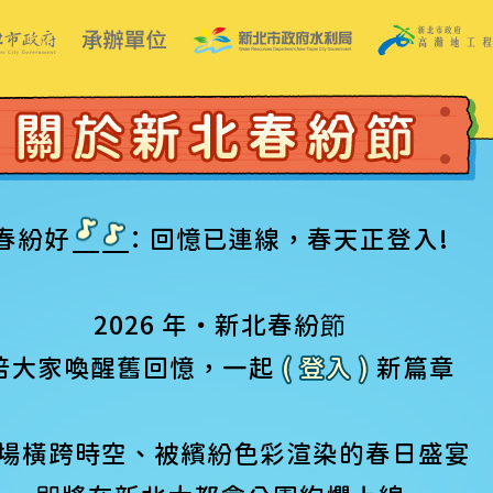
春紛好
：回憶已連線，春天正登入!
2026 年 ・ 新北春紛
節
陪大家喚醒舊回憶，一起
( 登入 )
新篇章
場橫跨時空、被繽紛色彩渲染的春日盛宴