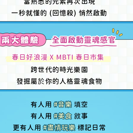
當熟悉的元素再次出現
一秒就懂的 (回憶殺) 悄然啟動
春日好浪漫 X MBTI 春日市集
跨世代的時光樂園
發掘屬
於
你的人格靈魂食物
有人用
#音樂
填
空
有人用
#美食
敘
事
更有人用
#盡
情
玩樂
標記日常